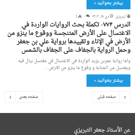
بیشتر بخوانید »
تبریزی
دی ۱۵, ۱۴۰۴
۰
2
الدرس ۷۷۴- تكملة بحث الروايات الواردة في
الاغتسال علی الأرض المتنجسة ووقوع ما ينزو من
الأرض في الإناء وتقييدها برواية علي بن جعفر
وحمل الرواية بالجفاف علی الجفاف بالشمس
واما رواية عمربن يزيد الواردة في الاغتسال في مغتسل يبال فيه
ويغتسل من الجنابة و وقوع ما ينزو من الارض…
بیشتر بخوانید »
صفحه قبلی
صفحه بعدی
عن الأستاذ جعفر التبريزي