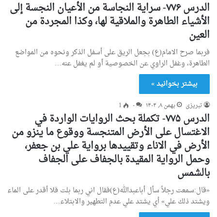
الدرس ۷۷۶- سراية النجاسة من الأعيان النجسة إلی
الأشياء الطاهرة والملاقية لها، وكذا المجردة من
العين
فربما صرح الامام(ع) بجعل الريق على أسفل الذكر ونحوه من المواضع
الطاهرة، وغفل الراوي عن الخصوصية أو لم يغفل عنه…
بیشتر بخوانید »
تبریزی
بهمن ۸, ۱۴۰۴
۰
1
الدرس ۷۷۵- تكملة بحث الروايات الواردة في
الاغتسال علی الأرض المتنجسة ووقوع ما ينزو من
الأرض في الاناء وتقييدها برواية علي بن جعفر،
وحمل الرواية المقيدة بالجفاف علی الجفاف
بالشمس
«قال:سمعت رجلاً سأل أباعبدالله(ع)فقال اني ربما بلت فلا أقدر على الماء
ويشتد ذلك علي» أي يشتد علي عدم التطهير والابتلاء…