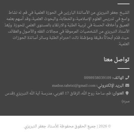
الشيخ جعفر التبريزي من الأساتذة البارزين في الحوزة العلمية في قم. له نشاط
واسع في تدريس العلوم الإسلامية، والخطابة، والبحوث العلمية، وقد أسهم بعلمه
العميق وأخلاقه الحسنة في تربية الطلبة والارتقاء بالمستوى العلمي للحوزة. ويُعَدّ
الأستاذ التبريزي من الشخصيات المرموقة في مجالات الفقه والأصول والعقائد،
حيث قدّم أبحاثاً دقيقة ومؤصَّلة نالت احترام الطلبة وسائر أساتذة الحوزات
العلمية.
تواصل معنا
الهاتف:
0098938039109
البريد الإلكتروني:
madras.tabrizi@gmail.com
العنوان:
قم، ساحة روح الله، الزقاق 17 الغربي، مدرسة آية الله التبريزي (قدس
سره)
© 2026 | جميع الحقوق محفوظة للأستاذ جعفر التبريزي.