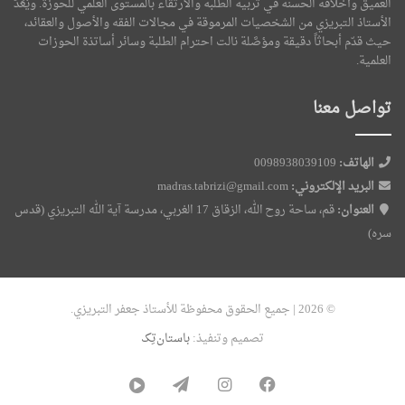
العميق وأخلاقه الحسنة في تربية الطلبة والارتقاء بالمستوى العلمي للحوزة. ويُعَدّ
الأستاذ التبريزي من الشخصيات المرموقة في مجالات الفقه والأصول والعقائد،
حيث قدّم أبحاثاً دقيقة ومؤصَّلة نالت احترام الطلبة وسائر أساتذة الحوزات
العلمية.
تواصل معنا
الهاتف:
0098938039109
البريد الإلكتروني:
madras.tabrizi@gmail.com
العنوان:
قم، ساحة روح الله، الزقاق 17 الغربي، مدرسة آية الله التبريزي (قدس
سره)
© 2026 | جميع الحقوق محفوظة للأستاذ جعفر التبريزي.
تصميم وتنفيذ:
باستان‌تِک
فیسبوک
اینستاگرام
تلگرام
آپارات