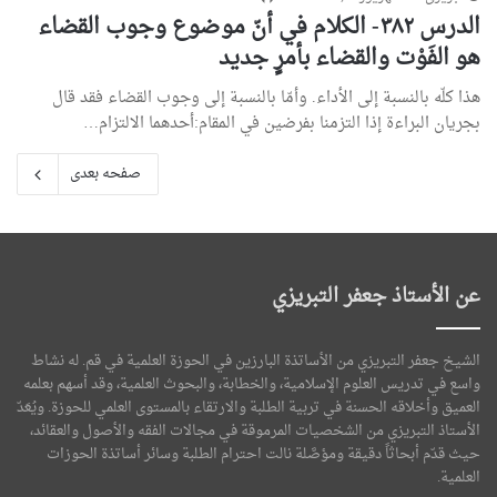
الدرس ۳۸۲- الكلام في أنّ موضوع وجوب القضاء
هو الفَوْت والقضاء بأمرٍ جديد
هذا كلّه بالنسبة إلى الأداء. وأمّا بالنسبة إلى وجوب القضاء فقد قال
بجريان البراءة إذا التزمنا بفرضين في المقام:أحدهما الالتزام…
صفحه بعدی
عن الأستاذ جعفر التبريزي
الشيخ جعفر التبريزي من الأساتذة البارزين في الحوزة العلمية في قم. له نشاط
واسع في تدريس العلوم الإسلامية، والخطابة، والبحوث العلمية، وقد أسهم بعلمه
العميق وأخلاقه الحسنة في تربية الطلبة والارتقاء بالمستوى العلمي للحوزة. ويُعَدّ
الأستاذ التبريزي من الشخصيات المرموقة في مجالات الفقه والأصول والعقائد،
حيث قدّم أبحاثاً دقيقة ومؤصَّلة نالت احترام الطلبة وسائر أساتذة الحوزات
العلمية.