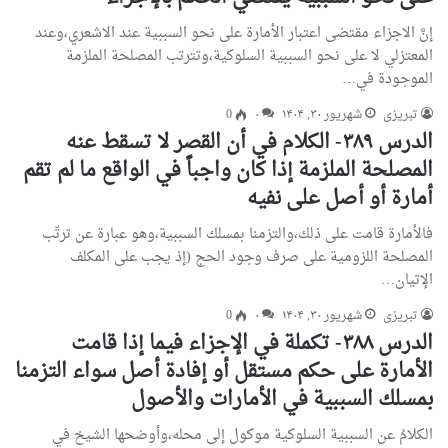
إنَّ الاجزاء مقتضى اعتبار الأمارة على نحو السببية عند الاشعري،وعند
المعتزلي لا على نحو السببية السلوكية،وتترتب المصلحة الملزمة
الموجودة في…
تبریزی
شهریور ۳۰, ۱۴۰۴
۰
0
الدرس ۳۸۹- الكلام في أن القصر لا تسقط عنه
المصلحة الملزمة إذا كان واجباً في الواقع ما لم تقم
أمارة أو أصل علی نفيه
فالأمارة قامت على ذلك،والتزمنا بمسلك السببية،وهو عبارة عن ترتّب
المصلحة اللزومية على صرف وجود الحج (إذ يجب على المكلف
الإتيان…
تبریزی
شهریور ۳۰, ۱۴۰۴
۰
0
الدرس ۳۸۸- تكملة في الإجزاء فيما إذا قامت
الأمارة علی حكم مستقل أو إفادة أصل سواء التزمنا
بمسلك السببية في الأمارات والأصول
الكلامُ عن السببية السلوكية موكول إلى محله،وأوضحها الشيخ في