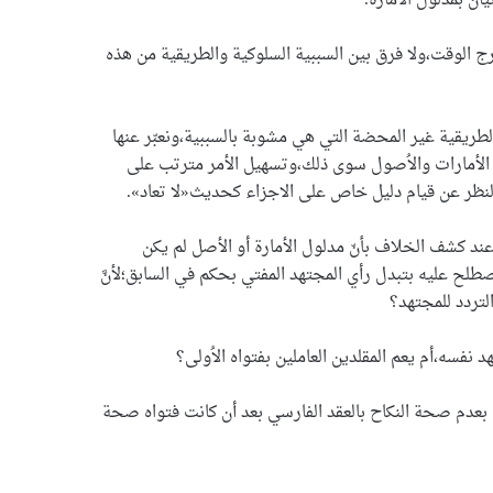
ن بمدلول الأمارة.
ج الوقت،ولا فرق بين السببية السلوكية والطريقية من هذه
الطريقية غير المحضة التي هي مشوبة بالسببية،ونعبّر عنها
في الأمارات والاُصول سوى ذلك،وتسهيل الأمر مترتب على
لنظر عن قيام دليل خاص على الاجزاء كحديث«لا تعاد».
ند كشف الخلاف بأنّ مدلول الأمارة أو الأصل لم يكن
لح عليه بتبدل رأي المجتهد المفتي بحكم في السابق؛لأنَّ
لتردد للمجتهد؟
نفسه،أم يعم المقلدين العاملين بفتواه الاُولى؟
ى بعدم صحة النكاح بالعقد الفارسي بعد أن كانت فتواه صحة