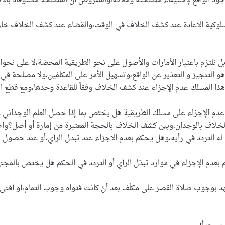
ود الواقع لإستيفاء مصلحته وملاكه،والمفروض أنّ المصلحة مستوفاة بالاتيا
 السلوكية الاعادة عند كشف الخلاف في الوقت،والقضاء عند كشف الخلاف خار
ى،بل نلتزم باعتبار الأمارات والاُصول على نحو الطريقية المحضة،لا على نحو
 هو التنجيز و التعذير عن الواقع،وتسهيل الأمر على المكلفين،ولا مصلحة 
ذا المسلك عدم الإجزاء عند كشف الخلاف وفقاً للقاعدة وحدها،ومع قطع ا
ّ عدم الإجزاء على مسلك الطريقية هل يختص بما إذا حصل العلم الوجداني ع
الخلاف بالوجدان،وبين كشف الخلاف بالحجة المعتبرة من إمارة أو أصل؟واصط
ه التردد في رأيه،وهل يحكم بعدم الاجزاء عند تبدل الرأي،أو عند حصول ا
 بعدم الإجزاء في موارد تبدّل الرأي أو التردد في الحكم هل يختص بالمجتهد 
تهد بوجوب صلاة القصر على مكلّف بعد أنْ كانت فتواه وجوب التمام،أو أفت